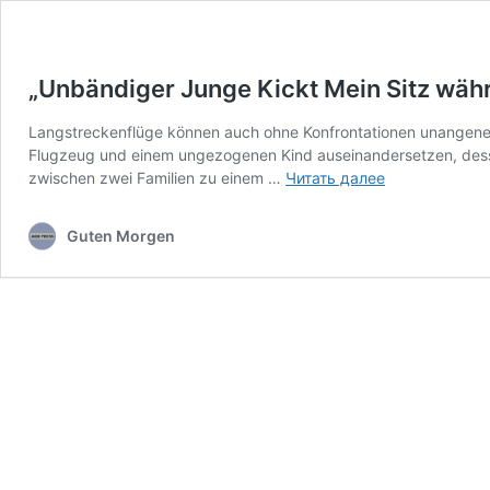
„Unbändiger Junge Kickt Mein Sitz währe
Langstreckenflüge können auch ohne Konfrontationen unangenehm
Flugzeug und einem ungezogenen Kind auseinandersetzen, dessen
„Unbändiger
zwischen zwei Familien zu einem …
Читать далее
Junge
Kickt
Guten Morgen
Mein
Sitz
während
des
Flugs
–
Mein
Vater
Erteilt
den
Eltern