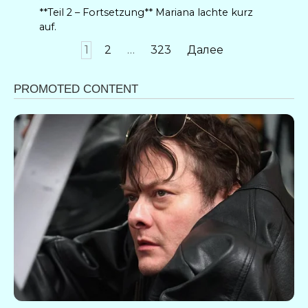
**Teil 2 – Fortsetzung** Mariana lachte kurz
auf.
Пагинация
1
2
…
323
Далее
записей