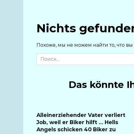
Nichts gefunde
Похоже, мы не можем найти то, что вы
Search
for:
Das könnte I
Alleinerziehender Vater verliert
Job, weil er Biker hilft … Hells
Angels schicken 40 Biker zu