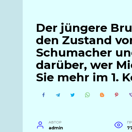
Der jüngere Bru
den Zustand vo
Schumacher und
darüber, wer M
Sie mehr im 1.
АВТОР
П
admin
7