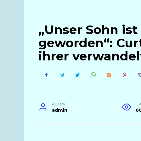
„Unser Sohn ist
geworden“: Curt
ihrer verwandelt
АВТОР
П
admin
6