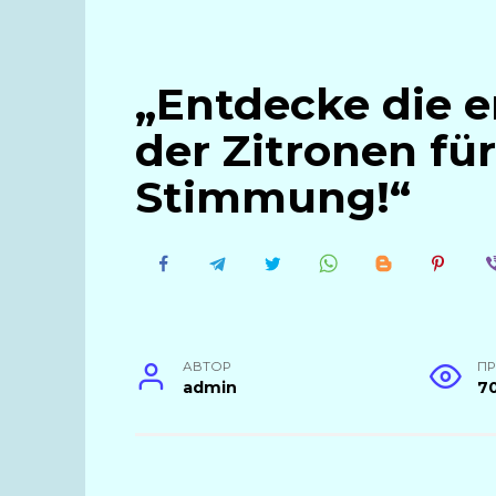
„Entdecke die e
der Zitronen fü
Stimmung!“
АВТОР
П
admin
7