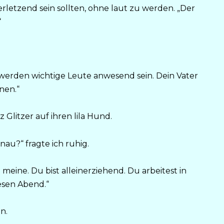
letzend sein sollten, ohne laut zu werden. „Der
“
s werden wichtige Leute anwesend sein. Dein Vater
nen.“
 Glitzer auf ihren lila Hund.
u?“ fragte ich ruhig.
meine. Du bist alleinerziehend. Du arbeitest in
iesen Abend.“
n.