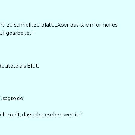
t, zu schnell, zu glatt. „Aber das ist ein formelles
uf gearbeitet.“
eutete als Blut.
 sagte sie.
ollt nicht, dass ich gesehen werde.“