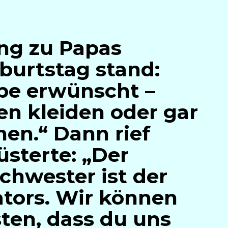
ng zu Papas
burtstag stand:
be erwünscht –
n kleiden oder gar
en.“ Dann rief
sterte: „Der
chwester ist der
ators. Wir können
sten, dass du uns