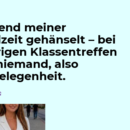
end meiner
eit gehänselt – bei
igen Klassentreffen
niemand, also
Gelegenheit.