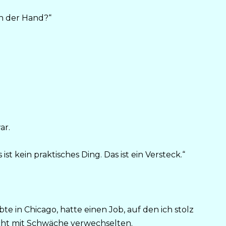
in der Hand?“
ar.
 ist kein praktisches Ding. Das ist ein Versteck.“
te in Chicago, hatte einen Job, auf den ich stolz
icht mit Schwäche verwechselten.