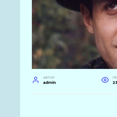
АВТОР
П
admin
2