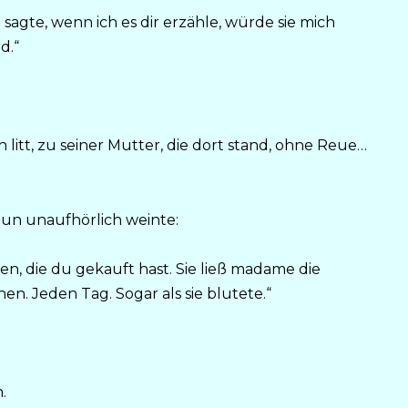
 sagte, wenn ich es dir erzähle, würde sie mich
d.“
 litt, zu seiner Mutter, die dort stand, ohne Reue…
nun unaufhörlich weinte:
n, die du gekauft hast. Sie ließ madame die
n. Jeden Tag. Sogar als sie blutete.“
.