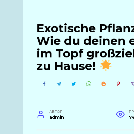
Exotische Pflan
Wie du deinen 
im Topf großzieh
zu Hause!
АВТОР
П
admin
7