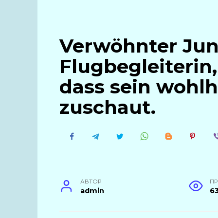
Verwöhnter Jun
Flugbegleiterin
dass sein wohl
zuschaut.
АВТОР
П
admin
6