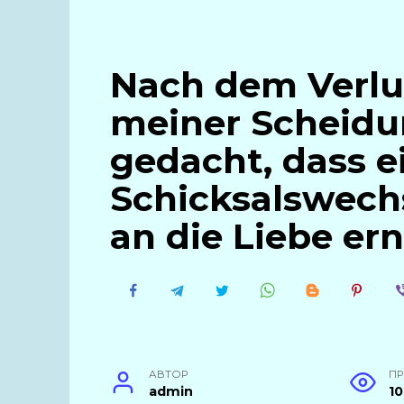
Nach dem Verlus
meiner Scheidun
gedacht, dass e
Schicksalswech
an die Liebe er
АВТОР
П
admin
1