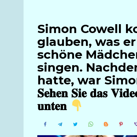
Simon Cowell k
glauben, was er
schöne Mädchen
singen. Nachde
hatte, war Simo
𝐒𝐞𝐡𝐞𝐧 𝐒𝐢𝐞 𝐝𝐚𝐬 𝐕𝐢𝐝
𝐮𝐧𝐭𝐞𝐧