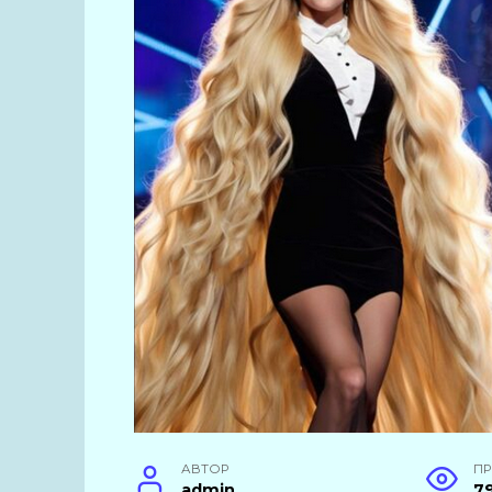
АВТОР
П
admin
7