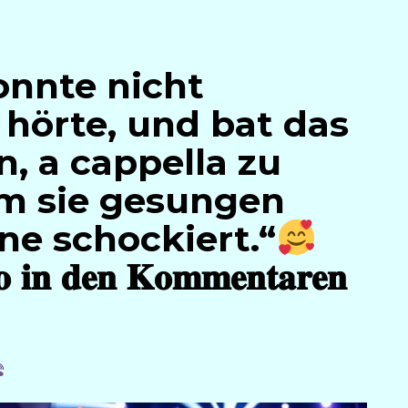
onnte nicht
 hörte, und bat das
, a cappella zu
m sie gesungen
ne schockiert.“
𝐨 𝐢𝐧 𝐝𝐞𝐧 𝐊𝐨𝐦𝐦𝐞𝐧𝐭𝐚𝐫𝐞𝐧