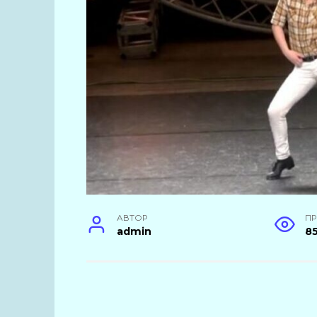
АВТОР
П
admin
8