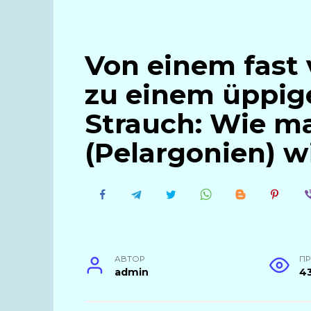
Von einem fast 
zu einem üppig
Strauch: Wie m
(Pelargonien) w
АВТОР
П
admin
4