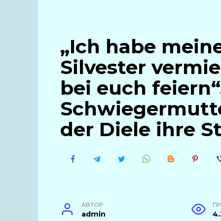
„Ich habe mein
Silvester vermie
bei euch feiern“
Schwiegermutte
der Diele ihre S
АВТОР
П
admin
4.