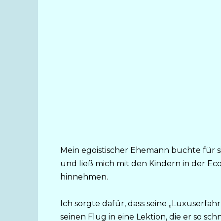
Mein egoistischer Ehemann buchte für si
und ließ mich mit den Kindern in der Ec
hinnehmen.
Ich sorgte dafür, dass seine „Luxuser
seinen Flug in eine Lektion, die er so sch