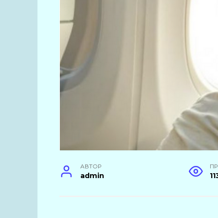
АВТОР
П
admin
11