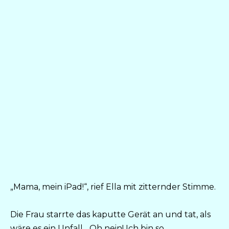
„Mama, mein iPad!“, rief Ella mit zitternder Stimme.
Die Frau starrte das kaputte Gerät an und tat, als
wäre es ein Unfall. „Oh nein! Ich bin so