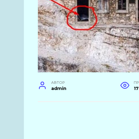
АВТОР
П
admin
1