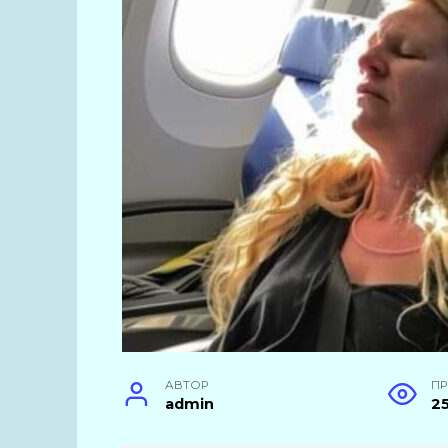
АВТОР
П
admin
2