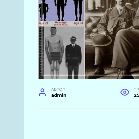
АВТОР
П
admin
2