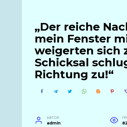
„Der reiche Na
mein Fenster mi
weigerten sich 
Schicksal schlu
Richtung zu!“
АВТОР
П
admin
8