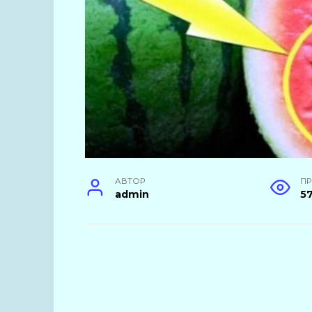
АВТОР
П
admin
5