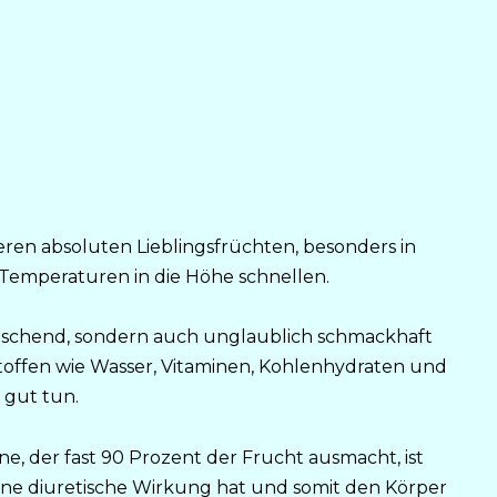
ren absoluten Lieblingsfrüchten, besonders in
emperaturen in die Höhe schnellen.
rfrischend, sondern auch unglaublich schmackhaft
stoffen wie Wasser, Vitaminen, Kohlenhydraten und
 gut tun.
, der fast 90 Prozent der Frucht ausmacht, ist
ine diuretische Wirkung hat und somit den Körper