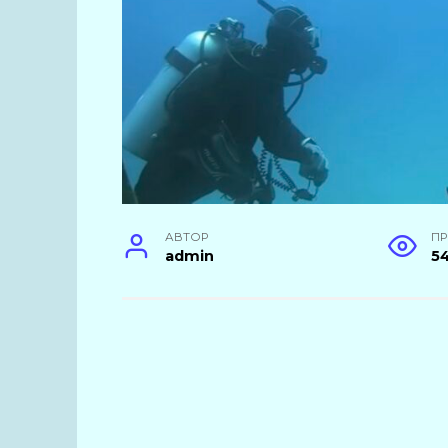
АВТОР
П
admin
5