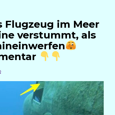
s Flugzeug im Meer
ine verstummt, als
 hineinwerfen
mmentar