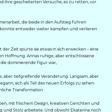
 ihre gescheiterten Versuche, es zu retten, vor.
enarbeit, die beide in den Aufstieg führen
ie konnte entweder weiter kämpfen und verlieren
 der Zeit spürte sie etwas in sich erwecken – eine
 Hoffnung. Annas ruhige, aber entschlossene
r die dominierende Figur war,
lle, aber tiefgreifende Veränderung. Langsam, aber
begann, sich als Teil des neuen Erfolgs zu sehen.
nliche Transformation
en, mit frischem Design, kreativen Gerichten und
g und Stolz arbeitete. Und obwohl Ekaterina noch