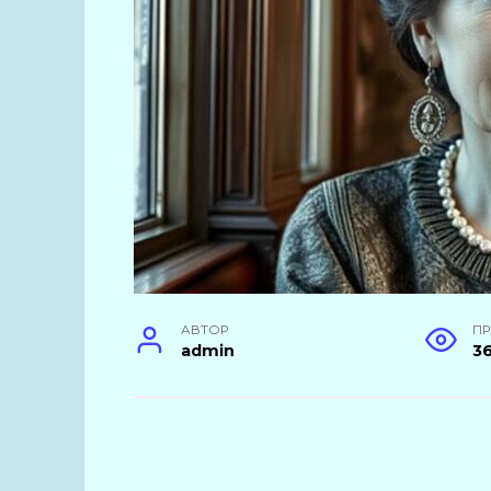
АВТОР
П
admin
3