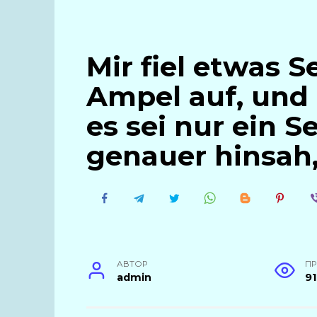
Mir fiel etwas 
Ampel auf, und 
es sei nur ein Se
genauer hinsah,
АВТОР
П
admin
91