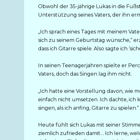
Obwohl der 35-jährige Lukas in die Fußsta
Unterstützung seines Vaters, der ihn erm
„Ich sprach eines Tages mit meinem Vater,
sich zu seinem Geburtstag wünsche,“ erzä
dass ich Gitarre spiele. Also sagte ich ‘si
In seinen Teenagerjahren spielte er Per
Vaters, doch das Singen lag ihm nicht.
„Ich hatte eine Vorstellung davon, wie m
einfach nicht umsetzen. Ich dachte, ich 
singen, als ich anfing, Gitarre zu spielen.“
Heute fühlt sich Lukas mit seiner Stimme
ziemlich zufrieden damit… Ich lerne, w