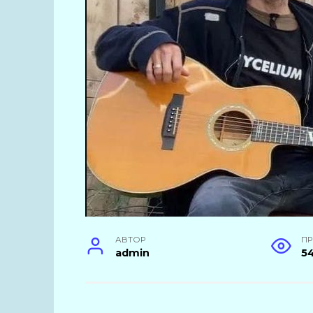
АВТОР
П
admin
5